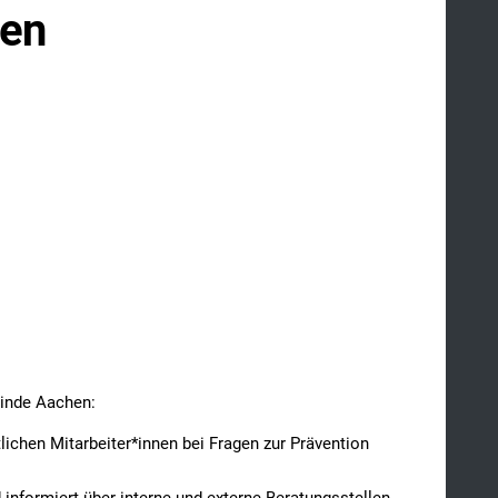
nen
.
inde Aachen:
ichen Mitarbeiter*innen bei Fragen zur Prävention
nformiert über interne und externe Beratungsstellen