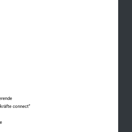
erende
hkräfte connect“
pe