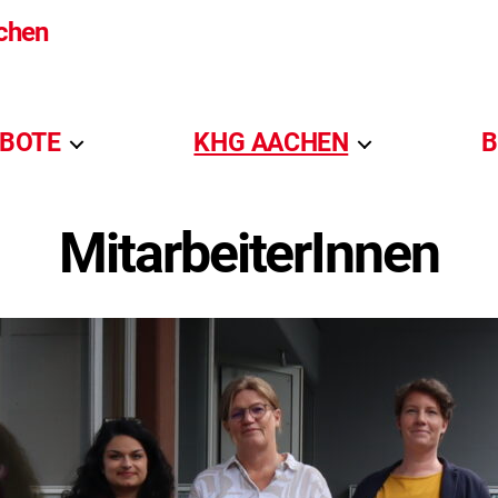
chen
BOTE
KHG AACHEN
B
MitarbeiterInnen